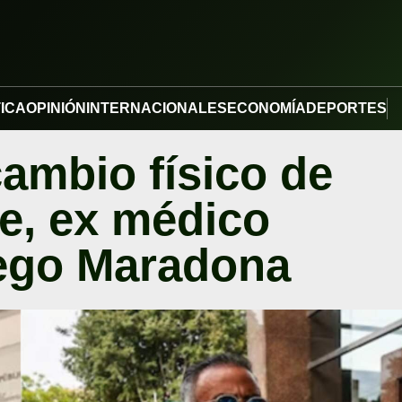
TICA
OPINIÓN
INTERNACIONALES
ECONOMÍA
DEPORTES
cambio físico de
e, ex médico
iego Maradona