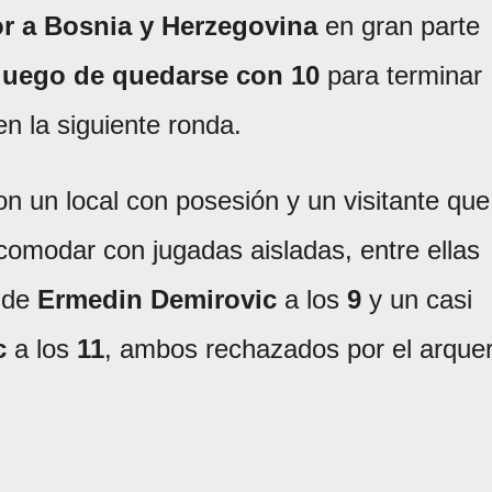
r a Bosnia y Herzegovina
en gran parte
 luego de quedarse con 10
para terminar
n la siguiente ronda.
n un local con posesión y un visitante que
ncomodar con jugadas aisladas, entre ellas
a de
Ermedin Demirovic
a los
9
y un casi
c
a los
11
, ambos rechazados por el arque