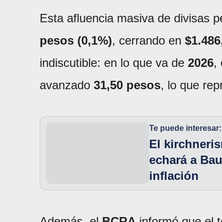
Esta afluencia masiva de divisas p
pesos (0,1%)
, cerrando en
$1.486
indiscutible: en lo que va de
2026
,
avanzado
31,50 pesos
, lo que re
Te puede interesar:
El kirchneris
echará a Baus
inflación
Además, el
BCRA
informó que el 