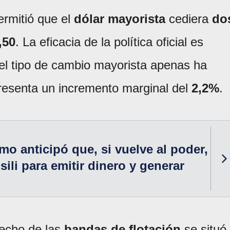
ermitió que el
dólar mayorista
cediera
do
,50
. La eficacia de la política oficial es
 el tipo de cambio mayorista apenas ha
presenta un incremento marginal del
2,2%
.
mo anticipó que, si vuelve al poder,
ili para emitir dinero y generar
techo de las
bandas de flotación
se situó