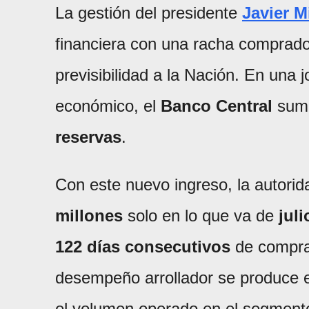
La gestión del presidente
Javier Mi
financiera con una racha comprado
previsibilidad a la Nación. En una 
económico, el
Banco Central
sum
reservas
.
Con este nuevo ingreso, la autor
millones
solo en lo que va de
juli
122 días consecutivos
de compras
desempeño arrollador se produce e
el volumen operado en el segment