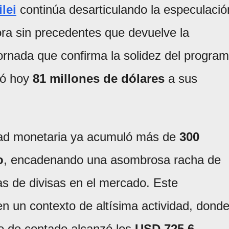
lei
continúa desarticulando la especulació
ra sin precedentes que devuelve la
jornada que confirma la solidez del progra
ó hoy
81 millones de dólares
a sus
idad monetaria ya acumuló más de
300
o
, encadenando una asombrosa racha de
 de divisas en el mercado. Este
n un contexto de altísima actividad, dond
o de contado alcanzó los
USD 725,6