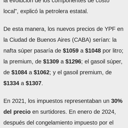
la evolución de los componentes de costo
local", explicó la petrolera estatal.
De esta manera, los nuevos precios de YPF en
la Ciudad de Buenos Aires (CABA) serían: la
nafta súper pasaría de
$1059
a
$1048
por litro;
la premium, de
$1309
a
$1296
; el gasoil súper,
de
$1084
a
$1062
; y el gasoil premium, de
$1334
a
$1307
.
En 2021, los impuestos representaban un
30%
del precio
en surtidores. En enero de 2024,
después del congelamiento impuesto por el