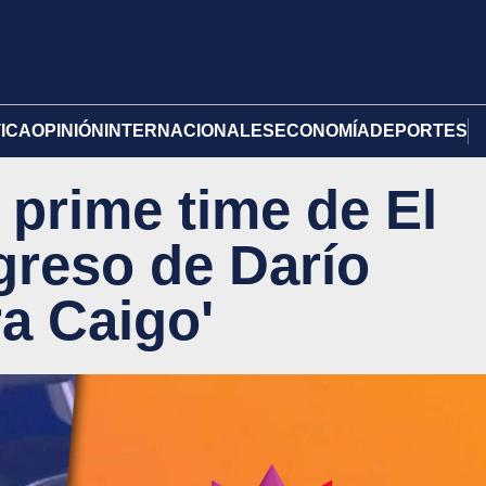
TICA
OPINIÓN
INTERNACIONALES
ECONOMÍA
DEPORTES
prime time de El
greso de Darío
ra Caigo'