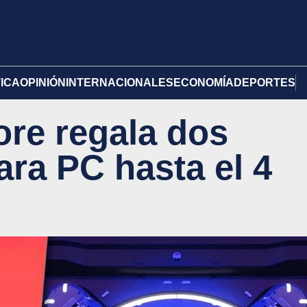
TICA
OPINIÓN
INTERNACIONALES
ECONOMÍA
DEPORTES
re regala dos
ara PC hasta el 4