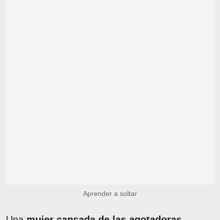
Aprender a soltar
Una
mujer cansada de las agotadoras