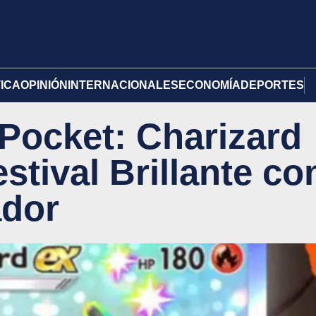
TICA
OPINIÓN
INTERNACIONALES
ECONOMÍA
DEPORTES
ocket: Charizard
stival Brillante co
ador