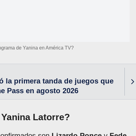
rograma de Yanina en América TV?
 la primera tanda de juegos que
me Pass en agosto 2026
Yanina Latorre?
 confirmados son
Lizardo Ponce
y
Fede