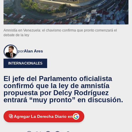
Amnistía en Venezuela: el chavismo confirma que pronto comenzará el
debate de la ley
por
Alan Ares
INTERNACIONALES
El jefe del Parlamento oficialista
confirmó que la ley de amnistía
propuesta por Delcy Rodríguez
entrará “muy pronto” en discusión.
Agregar La Derecha Diario en