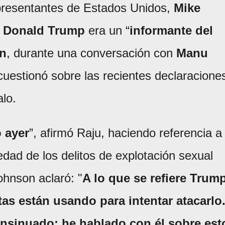
presentantes de Estados Unidos,
Mike
e
Donald Trump
era un “
informante del
in
, durante una conversación con
Manu
 cuestionó sobre las recientes declaracione
lo.
 ayer
”, afirmó Raju, haciendo referencia a
edad de los delitos de explotación sexual
ohnson aclaró: "
A lo que se refiere Trum
tas están usando para intentar atacarlo
insinuado; he hablado con él sobre est