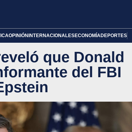
TICA
OPINIÓN
INTERNACIONALES
ECONOMÍA
DEPORTES
reveló que Donald
nformante del FBI
Epstein