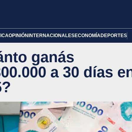
TICA
OPINIÓN
INTERNACIONALES
ECONOMÍA
DEPORTES
uánto ganás
800.000 a 30 días e
5?