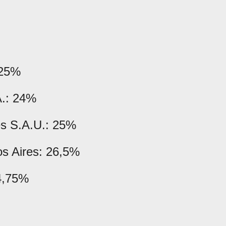
 25%
A.: 24%
es S.A.U.: 25%
os Aires: 26,5%
4,75%