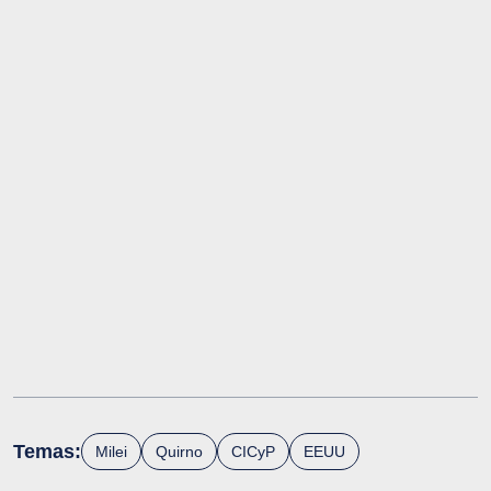
Temas:
Milei
Quirno
CICyP
EEUU