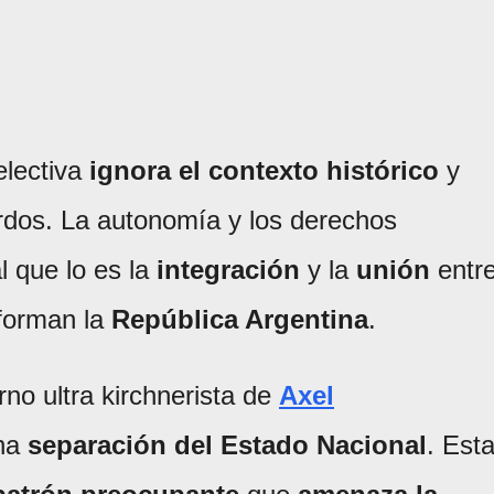
electiva
ignora el contexto histórico
y
rdos. La autonomía y los derechos
l que lo es la
integración
y la
unión
entr
nforman la
República Argentina
.
rno ultra kirchnerista de
Axel
una
separación del Estado Nacional
. Est