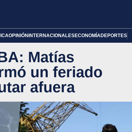
TICA
OPINIÓN
INTERNACIONALES
ECONOMÍA
DEPORTES
BA: Matías
irmó un feriado
rutar afuera