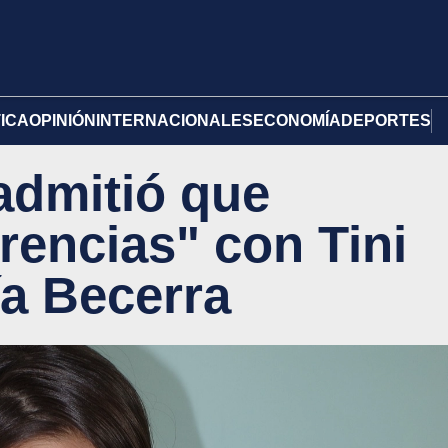
TICA
OPINIÓN
INTERNACIONALES
ECONOMÍA
DEPORTES
admitió que
erencias" con Tini
ía Becerra