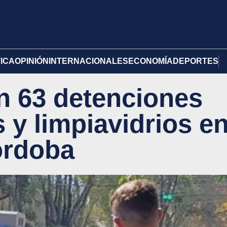
TICA
OPINIÓN
INTERNACIONALES
ECONOMÍA
DEPORTES
n 63 detenciones
 y limpiavidrios e
órdoba