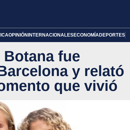
TICA
OPINIÓN
INTERNACIONALES
ECONOMÍA
DEPORTES
u Botana fue
Barcelona y relató
omento que vivió