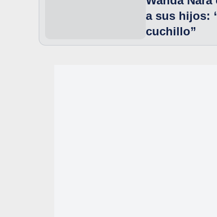
Wanda Nara c
a sus hijos:
cuchillo”