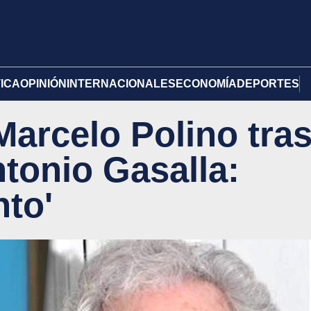
TICA
OPINIÓN
INTERNACIONALES
ECONOMÍA
DEPORTES
Marcelo Polino tra
ntonio Gasalla:
nto'