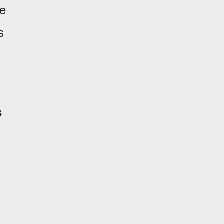
ue
s
s