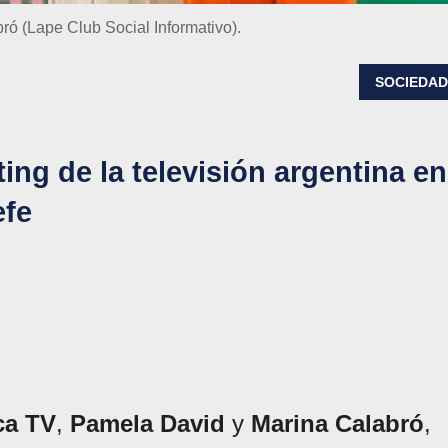
ó (Lape Club Social Informativo).
SOCIEDA
ing de la televisión argentina en
efe
ca TV
,
Pamela David
y
Marina Calabró
,