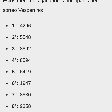
Estos fueron los ganadores principales del
sorteo Vespertino:
1°:
4296
2°:
5548
3°:
8892
4°:
8594
5°:
6419
6°:
1947
7°:
8830
8°:
9358