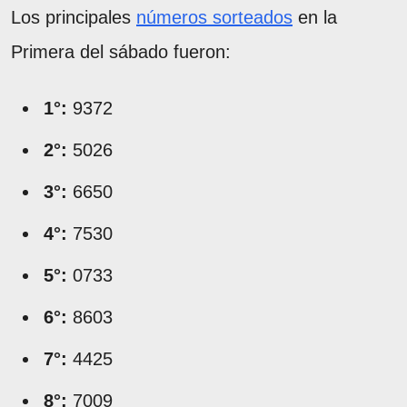
Los principales
números sorteados
en la
Primera del sábado fueron:
1°:
9372
2°:
5026
3°:
6650
4°:
7530
5°:
0733
6°:
8603
7°:
4425
8°:
7009