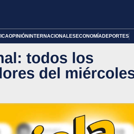
TICA
OPINIÓN
INTERNACIONALES
ECONOMÍA
DEPORTES
al: todos los
ores del miércole