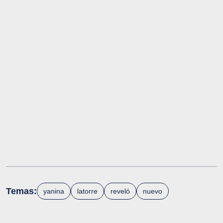
Temas:
yanina
latorre
reveló
nuevo