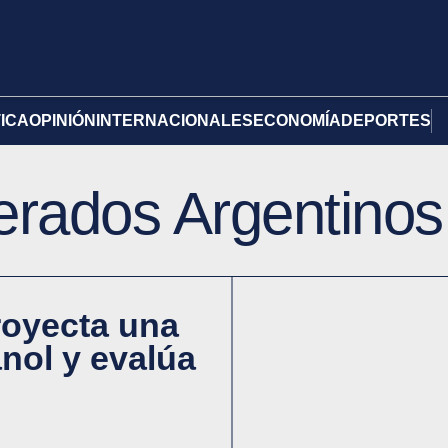
TICA
OPINIÓN
INTERNACIONALES
ECONOMÍA
DEPORTES
erados Argentinos
royecta una
anol y evalúa