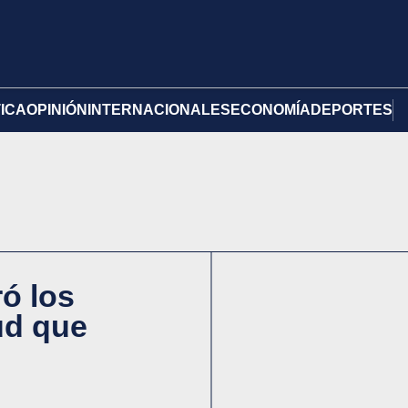
TICA
OPINIÓN
INTERNACIONALES
ECONOMÍA
DEPORTES
ró los
ud que