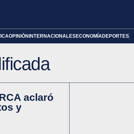
TICA
OPINIÓN
INTERNACIONALES
ECONOMÍA
DEPORTES
ificada
ARCA aclaró
tos y