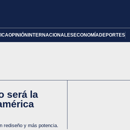
TICA
OPINIÓN
INTERNACIONALES
ECONOMÍA
DEPORTES
 será la
américa
on rediseño y más potencia.