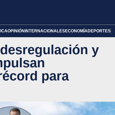
TICA
OPINIÓN
INTERNACIONALES
ECONOMÍA
DEPORTES
a desregulación y
mpulsan
récord para