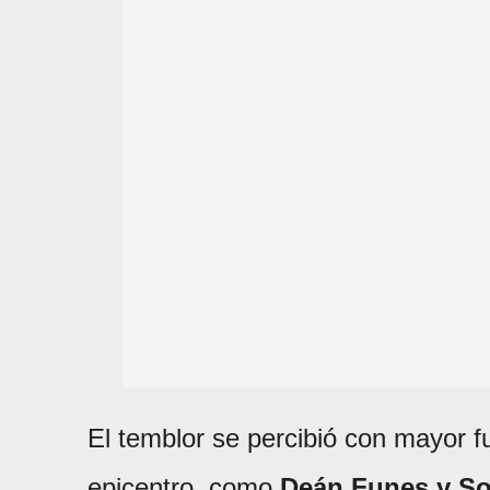
El temblor se percibió con mayor f
epicentro, como
Deán Funes y So