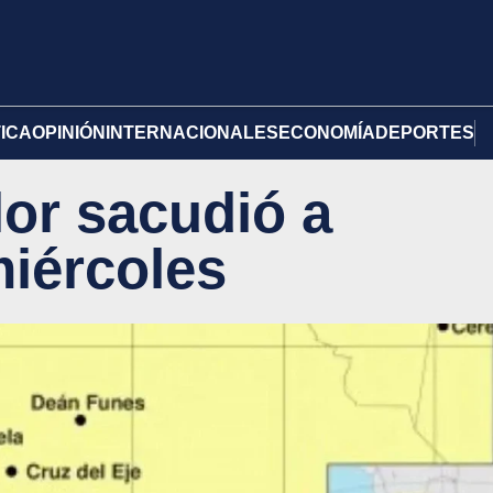
TICA
OPINIÓN
INTERNACIONALES
ECONOMÍA
DEPORTES
lor sacudió a
iércoles