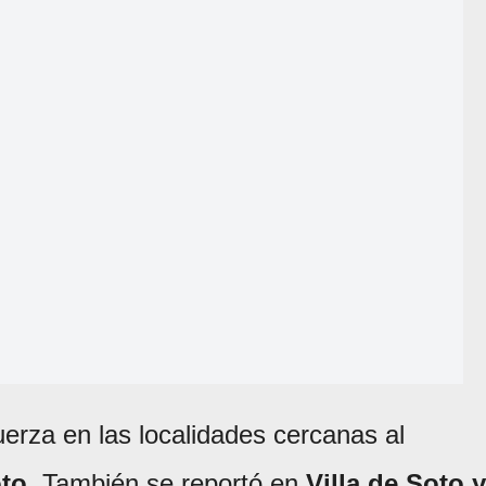
uerza en las localidades cercanas al
to
. También se reportó en
Villa de Soto y