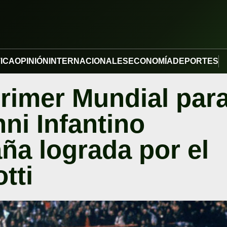
TICA
OPINIÓN
INTERNACIONALES
ECONOMÍA
DEPORTES
primer Mundial par
ni Infantino
ña lograda por el
tti