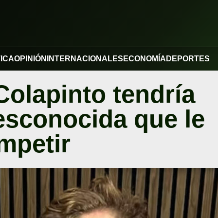
TICA
OPINIÓN
INTERNACIONALES
ECONOMÍA
DEPORTES
olapinto tendría
esconocida que le
mpetir