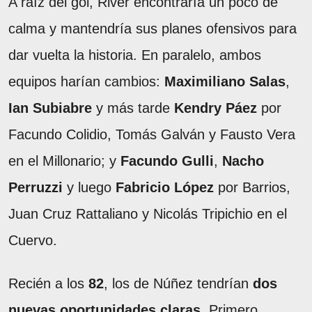
A raíz del gol, River encontraría un poco de
calma y mantendría sus planes ofensivos para
dar vuelta la historia. En paralelo, ambos
equipos harían cambios:
Maximiliano Salas
,
Ian Subiabre
y más tarde
Kendry Páez
por
Facundo Colidio, Tomás Galván y Fausto Vera
en el Millonario; y
Facundo Gulli
,
Nacho
Perruzzi
y luego
Fabricio López
por Barrios,
Juan Cruz Rattaliano y Nicolás Tripichio en el
Cuervo.
Recién a los
82
, los de Núñez tendrían
dos
nuevas oportunidades claras
. Primero,