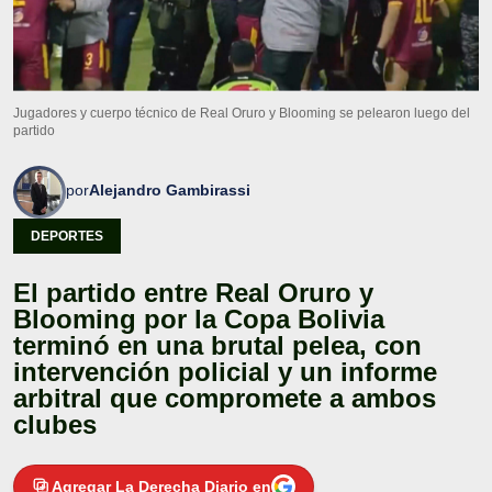
Jugadores y cuerpo técnico de Real Oruro y Blooming se pelearon luego del
partido
por
Alejandro Gambirassi
DEPORTES
El partido entre Real Oruro y
Blooming por la Copa Bolivia
terminó en una brutal pelea, con
intervención policial y un informe
arbitral que compromete a ambos
clubes
Agregar La Derecha Diario en