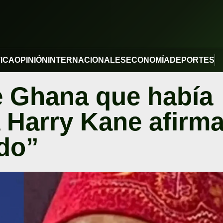
TICA
OPINIÓN
INTERNACIONALES
ECONOMÍA
DEPORTES
de Ghana que había
Harry Kane afirm
ado”