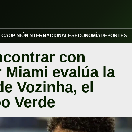
TICA
OPINIÓN
INTERNACIONALES
ECONOMÍA
DEPORTES
ncontrar con
r Miami evalúa la
e Vozinha, el
bo Verde