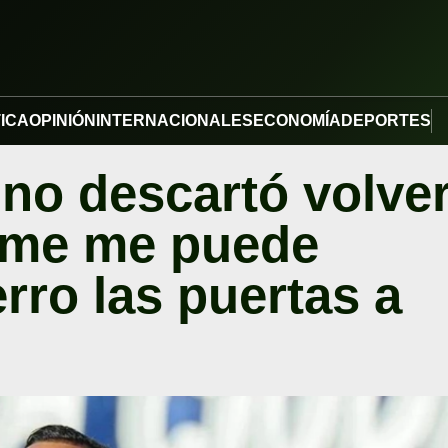
TICA
OPINIÓN
INTERNACIONALES
ECONOMÍA
DEPORTES
 no descartó volve
elme me puede
erro las puertas a