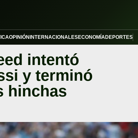
TICA
OPINIÓN
INTERNACIONALES
ECONOMÍA
DEPORTES
eed intentó
ssi y terminó
s hinchas