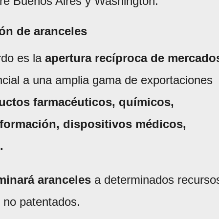
tre Buenos Aires y Washington.
ón de aranceles
rdo es la
apertura recíproca de mercado
ncial a una amplia gama de exportaciones
uctos farmacéuticos, químicos,
nformación, dispositivos médicos,
.
minará aranceles
a determinados recurso
s no patentados.