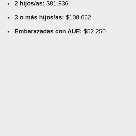
2 hijos/as:
$81.936
3 o más hijos/as:
$108.062
Embarazadas con AUE:
$52.250