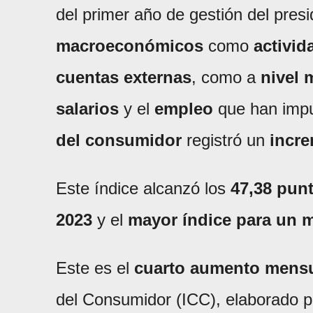
del primer año de gestión del pres
macroeconómicos
como
activid
cuentas externas
, como a
nivel
salarios
y el
empleo
que han impu
del consumidor
registró un
incre
Este índice alcanzó los
47,38 pun
2023
y el
mayor índice para un 
Este es el
cuarto aumento mensu
del Consumidor (ICC), elaborado p