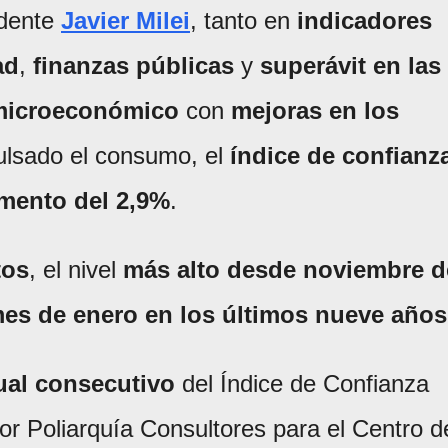
idente
Javier Milei
, tanto en
indicadores
ad
,
finanzas públicas
y
superávit en las
 microeconómico
con
mejoras en los
lsado el consumo, el
índice de confianz
mento del 2,9%
.
tos
, el nivel
más alto desde noviembre d
mes de enero en los últimos nueve años
al consecutivo
del Índice de Confianza
or Poliarquía Consultores para el Centro d