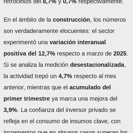
retrocesos del
8,7%
y
0,7%
respectivamente.
En el ámbito de la
construcción
, los números
son verdaderamente elocuentes: el sector
experimentó una
variación interanual
positiva del 12,7%
respecto a marzo de
2025
.
Si se analiza la medición
desestacionalizada
,
la actividad trepó un
4,7%
respecto al mes
anterior, mientras que el
acumulado del
primer trimestre
ya marca una mejora del
3,9%
. La confianza del inversor privado se
refleja en el consumo de insumos clave, con
incrementos que en algunos casos superan los