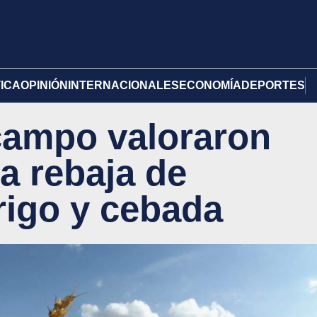
TICA
OPINIÓN
INTERNACIONALES
ECONOMÍA
DEPORTES
campo valoraron
a rebaja de
rigo y cebada