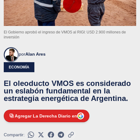
El Gobierno aprobó el ingreso de VMOS al RIGI: USD 2.900 millones de
inversión
por
Alan Ares
ECONOMÍA
El oleoducto VMOS es considerado
un eslabón fundamental en la
estrategia energética de Argentina.
Agregar La Derecha Diario en
Compartir: