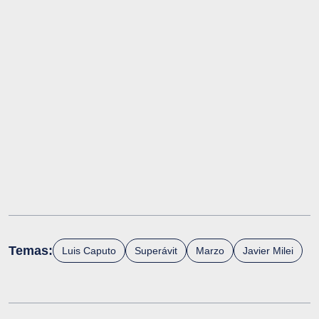
Temas:
Luis Caputo
Superávit
Marzo
Javier Milei