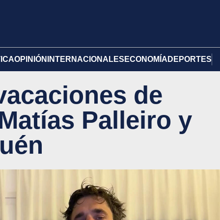
TICA
OPINIÓN
INTERNACIONALES
ECONOMÍA
DEPORTES
 vacaciones de
atías Palleiro y
uén