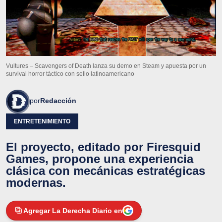
Vultures – Scavengers of Death lanza su demo en Steam y apuesta por un
survival horror táctico con sello latinoamericano
por
Redacción
ENTRETENIMIENTO
El proyecto, editado por Firesquid
Games, propone una experiencia
clásica con mecánicas estratégicas
modernas.
Agregar La Derecha Diario en