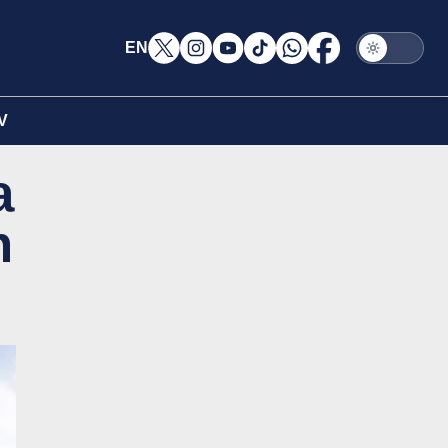
EN
V
a
n