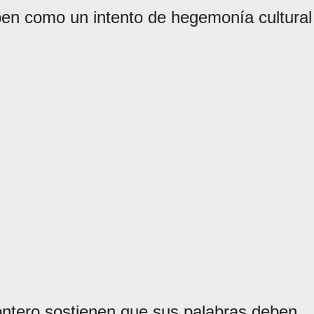
iben como un intento de hegemonía cultural
ontero sostienen que sus palabras deben